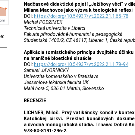
Nadčasově didaktické pojetí „Ježíšovy věci“ v díl
Milana Machovce jako výzva k teologické reflexi
DOI:
https://doi.org/10.54937/vt.2022.21.1.65-78
Michal PODZIMEK
Technická univerzita v Liberci
Fakulta přírodovědně-humanitní a pedagogická
e:
Studentská 1402/2, CZ 46117, Liberec 1, Česká repub
Aplikácia tomistického princípu dvojitého účinku
na hraničné bioetické situácie
DOI:
https://doi.org/10.54937/vt.2022.21.1.79-94
Samuel JAVORNICKÝ
Univerzita komenského v Bratislave
Jesseniova lekárska fakulta UK
Malá hora 5, 036 01 Martin, Slovensko
RECENZIE
LICHNER, Miloš. Prvý vatikánsky koncil v kontext
Katolíckej cirkvi. Preklad koncilových dokum
a úvodná monografická štúdia. Trnava: Dobrá Knih
978-80-8191-296-2.