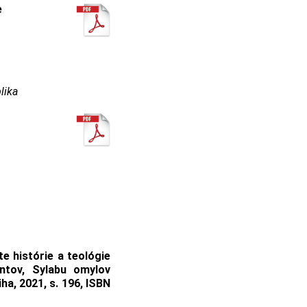
e
lika
e histórie a teológie
entov, Sylabu omylov
a, 2021, s. 196, ISBN