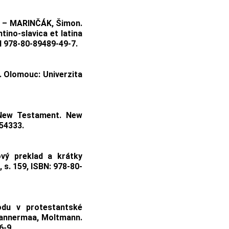
t – MARINČÁK, Šimon.
ino-slavica et latina
BN 978-80-89489-49-7.
. Olomouc: Univerzita
New Testament. New
154333.
ový preklad a krátky
 s. 159, ISBN: 978-80-
du v protestantské
, Mannermaa, Moltmann.
6-9.