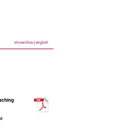
slovenčina
|
english
aching
ca