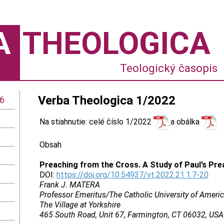
A
THEOLOGICA
Teologický časopis
Verba Theologica 1/2022
26
Na stiahnutie: celé číslo 1/2022
a obálka
Obsah
Preaching from the Cross. A Study of Paul’s Pre
DOI:
https://doi.org/10.54937/vt.2022.21.1.7-20
Frank J. MATERA
Professor Emeritus/The Catholic University of Ameri
The Village at Yorkshire
465 South Road, Unit 67, Farmington, CT 06032, USA