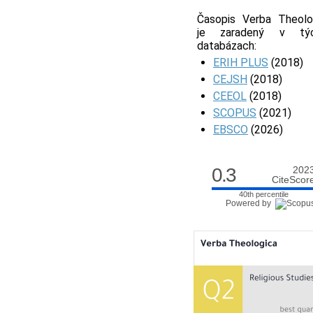
Časopis Verba Theolo
je zaradený v týc
databázach:
ERIH PLUS
(2018)
CEJSH
(2018)
CEEOL
(2018)
SCOPUS
(2021)
EBSCO
(2026)
0.3
202
CiteScor
40th percentile
Powered by