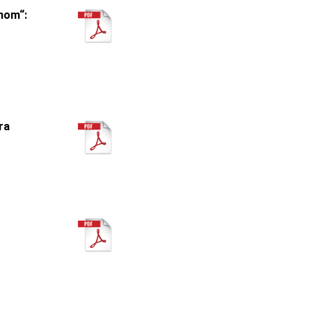
hom“:
ra