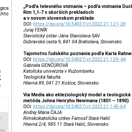
„Podľa telesného vnímania – podľa vnímania Duc
gica
Rim 1,1-7 v skorších prekladoch
hto
a v novom slovenskom preklade
DOI:
https://doi.org/10.54937/vt.2022.21.1.21-28
Juraj FENÍK
Slavistický ústav Jána Stanislava SAV
Dúbravská cesta 9, 841 04 Bratislava, Slovensko
Tajomstvo ľudského poznania podľa Karla Rahne
DOI:
https://doi.org/10.54937/vt.2022.21.1.29-44
Gabriela GENČÚROVÁ
Katolícka univerzita v Ružomberku
3
e
Teologická fakulta
Hlavná 89, 041 21 Košice, Slovensko
Via Media ako ekleziologický model a teologická
metóda Johna Henryho Newmana (1801 – 1890)
DOI:
https://doi.org/10.54937/vt.2022.21.1.45-64
Andrej Mária ČAJA
Rímskokatolícka cirkev Farnosť Stará Halič
Hlavná 2/4, 985 11 Stará Halič, Slovensko