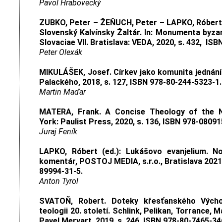
Pavol Hrabovecký
ZUBKO, Peter – ŽEŇUCH, Peter – LAPKO, Róber
Slovenský Kalvínsky Žaltár. In: Monumenta byzant
Slovaciae VII. Bratislava: VEDA, 2020, s. 432, IS
Peter Olexák
MIKULÁŠEK, Josef. Církev jako komunita jednání
Palackého, 2018, s. 127, ISBN 978-80-244-5323-1.
Martin Maďar
MATERA, Frank. A Concise Theology of the 
York: Paulist Press, 2020, s. 136, ISBN 978-0809
Juraj Feník
LAPKO, Róbert (ed.): Lukášovo evanjelium. N
komentár, POSTOJ MEDIA, s.r.o., Bratislava 2021,
89994-31-5.
Anton Tyrol
SVATOŇ, Robert. Doteky křesťanského Výcho
teologii 20. století. Schlink, Pelikan, Torrance
Pavel Mervart, 2019, s. 246, ISBN 978-80-7465-34