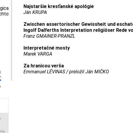
Najstaršie kresťanské apológie
gica
Ján KRUPA
hto
Zwischen assertorischer Gewissheit und eschat
Ingolf Dalferths Interpretation religiöser Rede v
Franz GMAINER-PRANZL
Interpretačné mosty
Marek VARGA
Za hranicou verša
Emmanuel LÉVINAS / preložil Ján MIČKO
3
e