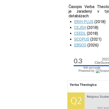
Časopis Verba Theolo
je zaradený v týc
databázach:
ERIH PLUS
(2018)
CEJSH
(2018)
CEEOL
(2018)
SCOPUS
(2021)
EBSCO
(2026)
0.3
202
CiteScor
40th percentile
Powered by