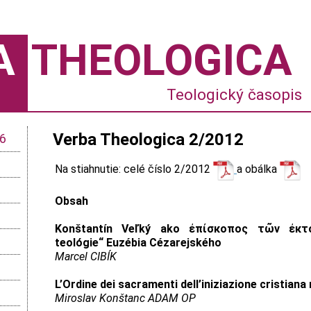
A
THEOLOGICA
Teologický časopis
Verba Theologica 2/2012
26
Na stiahnutie: celé číslo 2/2012
a obálka
Obsah
Konštantín Veľký ako ἐπίσκοπος τῶν ἐκτός
teológie“ Euzébia Cézarejského
Marcel CIBÍK
L’Ordine dei sacramenti dell’iniziazione cristiana
Miroslav Konštanc ADAM OP